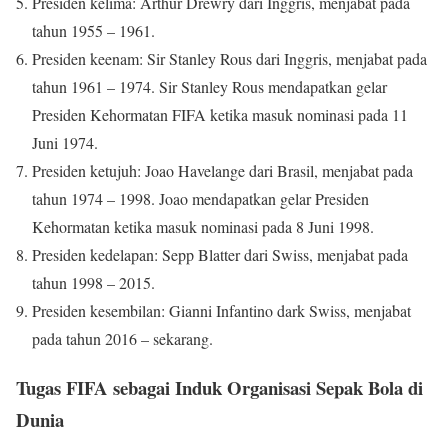
Presiden kelima: Arthur Drewry dari Inggris, menjabat pada
tahun 1955 – 1961.
Presiden keenam: Sir Stanley Rous dari Inggris, menjabat pada
tahun 1961 – 1974. Sir Stanley Rous mendapatkan gelar
Presiden Kehormatan FIFA ketika masuk nominasi pada 11
Juni 1974.
Presiden ketujuh: Joao Havelange dari Brasil, menjabat pada
tahun 1974 – 1998. Joao mendapatkan gelar Presiden
Kehormatan ketika masuk nominasi pada 8 Juni 1998.
Presiden kedelapan: Sepp Blatter dari Swiss, menjabat pada
tahun 1998 – 2015.
Presiden kesembilan: Gianni Infantino dark Swiss, menjabat
pada tahun 2016 – sekarang.
Tugas FIFA sebagai Induk Organisasi Sepak Bola di
Dunia