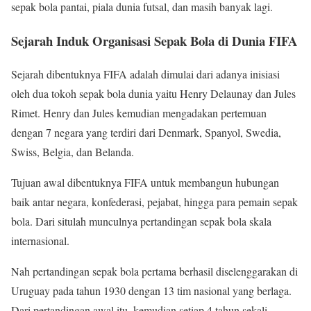
sepak bola pantai, piala dunia futsal, dan masih banyak lagi.
Sejarah Induk Organisasi Sepak Bola di Dunia FIFA
Sejarah dibentuknya FIFA adalah dimulai dari adanya inisiasi
oleh dua tokoh sepak bola dunia yaitu Henry Delaunay dan Jules
Rimet. Henry dan Jules kemudian mengadakan pertemuan
dengan 7 negara yang terdiri dari Denmark, Spanyol, Swedia,
Swiss, Belgia, dan Belanda.
Tujuan awal dibentuknya FIFA untuk membangun hubungan
baik antar negara, konfederasi, pejabat, hingga para pemain sepak
bola. Dari situlah munculnya pertandingan sepak bola skala
internasional.
Nah pertandingan sepak bola pertama berhasil diselenggarakan di
Uruguay pada tahun 1930 dengan 13 tim nasional yang berlaga.
Dari pertandingan awal itu, kemudian setiap 4 tahun sekali