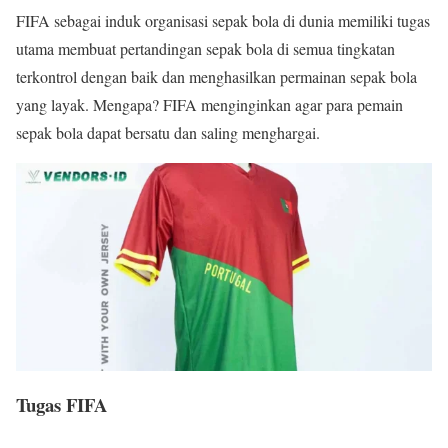
FIFA sebagai induk organisasi sepak bola di dunia memiliki tugas
utama membuat pertandingan sepak bola di semua tingkatan
terkontrol dengan baik dan menghasilkan permainan sepak bola
yang layak. Mengapa? FIFA menginginkan agar para pemain
sepak bola dapat bersatu dan saling menghargai.
Tugas FIFA