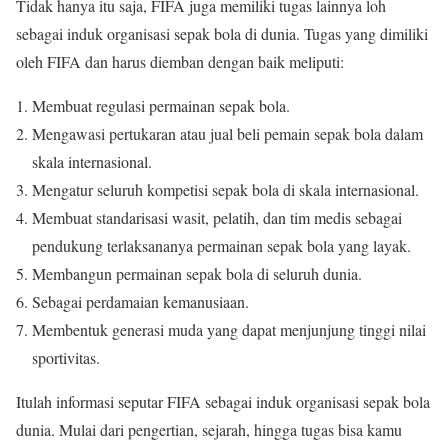
Tidak hanya itu saja, FIFA juga memiliki tugas lainnya loh
sebagai induk organisasi sepak bola di dunia. Tugas yang dimiliki
oleh FIFA dan harus diemban dengan baik meliputi:
Membuat regulasi permainan sepak bola.
Mengawasi pertukaran atau jual beli pemain sepak bola dalam
skala internasional.
Mengatur seluruh kompetisi sepak bola di skala internasional.
Membuat standarisasi wasit, pelatih, dan tim medis sebagai
pendukung terlaksananya permainan sepak bola yang layak.
Membangun permainan sepak bola di seluruh dunia.
Sebagai perdamaian kemanusiaan.
Membentuk generasi muda yang dapat menjunjung tinggi nilai
sportivitas.
Itulah informasi seputar FIFA sebagai induk organisasi sepak bola
dunia. Mulai dari pengertian, sejarah, hingga tugas bisa kamu