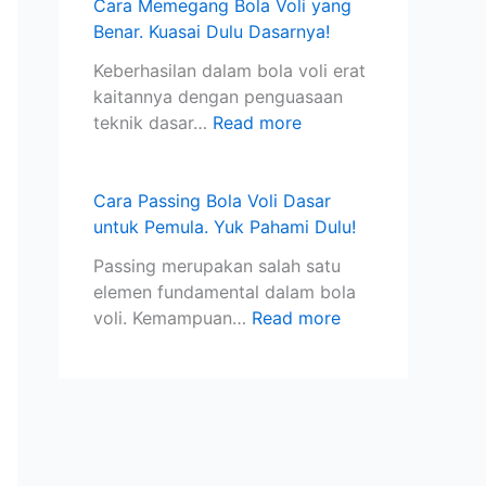
g
n
D
S
Y
Cara Memegang Bola Voli yang
a
g
u
t
u
Benar. Kuasai Dulu Dasarnya!
n
B
l
a
k
Keberhasilan dalam bola voli erat
J
e
u
n
P
kaitannya dengan penguasaan
e
n
D
d
a
teknik dasar…
Read more
n
a
a
a
h
i
r
s
r
a
s
.
a
I
m
Cara Passing Bola Voli Dasar
I
P
r
n
i
untuk Pemula. Yuk Pahami Dulu!
k
e
n
t
D
a
l
y
e
u
Passing merupakan salah satu
n
a
a
r
l
elemen fundamental dalam bola
j
!
n
u
voli. Kemampuan…
Read more
a
a
!
r
s
i
i
!
o
n
a