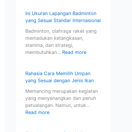
U
n
l
a
i
m
c
i
d
D
Ini Ukuran Lapangan Badminton
p
i
y
m
a
yang Sesuai Standar Internasional
a
n
a
i
s
Badminton, olahraga raket yang
n
g
n
n
a
memadukan ketangkasan,
y
d
g
t
r
stamina, dan strategi,
a
a
B
o
u
membutuhkan…
Read more
n
n
e
n
n
g
M
n
y
t
S
a
a
a
u
Rahasia Cara Memilih Umpan
e
t
r
n
k
yang Sesuai dengan Jenis Ikan
s
a
.
g
P
u
K
K
S
e
Memancing merupakan kegiatan
a
a
u
e
m
yang menyenangkan dan penuh
i
i
a
s
u
petualangan. Namun, untuk…
d
l
s
u
l
Read more
e
y
a
a
a
n
a
i
i
.