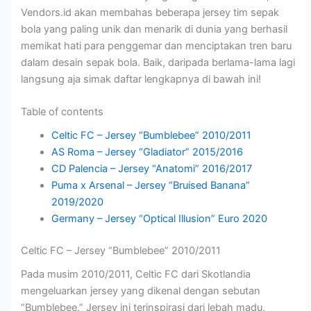
r
a
s
i
r
Vendors.id akan membahas beberapa jersey tim sepak
.
m
a
s
I
bola yang paling unik dan menarik di dunia yang berhasil
P
i
r
I
n
memikat hati para penggemar dan menciptakan tren baru
e
D
n
k
t
dalam desain sepak bola. Baik, daripada berlama-lama lagi
l
u
y
a
e
langsung aja simak daftar lengkapnya di bawah ini!
a
l
a
n
r
j
u
!
n
Table of contents
a
!
a
r
s
Celtic FC – Jersey “Bumblebee” 2010/2011
i
i
AS Roma – Jersey “Gladiator” 2015/2016
!
o
CD Palencia – Jersey “Anatomi” 2016/2017
n
Puma x Arsenal – Jersey “Bruised Banana”
a
l
2019/2020
Germany – Jersey “Optical Illusion” Euro 2020
Celtic FC – Jersey “Bumblebee” 2010/2011
Pada musim 2010/2011, Celtic FC dari Skotlandia
mengeluarkan jersey yang dikenal dengan sebutan
“Bumblebee.” Jersey ini terinspirasi dari lebah madu,