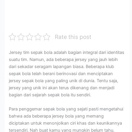
i
a
y
p
m
n
s
a
a
i
g
a
n
n
n
d
r
g
y
t
a
u
B
a
o
n
n
e
n
n
Rate this post
M
t
n
g
y
a
u
a
S
a
t
k
r
e
n
Jersey tim sepak bola adalah bagian integral dari identitas
a
P
.
s
g
suatu tim. Namun, ada beberapa jersey yang jauh lebih
K
e
K
u
S
dari sekadar seragam lapangan biasa. Beberapa klub
a
m
u
a
e
sepak bola telah berani berinovasi dan menciptakan
i
u
a
i
s
jersey sepak bola yang paling unik di dunia. Tentu saja,
l
l
s
d
u
y
a
a
e
a
jersey yang unik ini akan terus dikenang dan menjadi
a
.
i
n
i
bagian dari sejarah sepak bola itu sendiri.
n
Y
D
g
S
g
u
u
a
t
Para penggemar sepak bola yang sejati pasti mengetahui
B
k
l
n
a
bahwa ada beberapa jersey bola yang memang
e
P
u
J
n
diciptakan untuk menonjolkan ciri khas dan keunikannya
n
a
D
e
d
tersendiri. Nah buat kamu yang mungkin belum tahu,
a
h
a
n
a