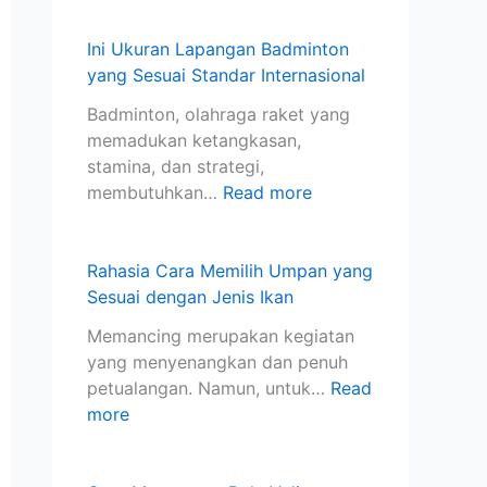
U
n
l
a
i
m
c
i
d
D
Ini Ukuran Lapangan Badminton
p
i
y
m
a
yang Sesuai Standar Internasional
a
n
a
i
s
Badminton, olahraga raket yang
n
g
n
n
a
memadukan ketangkasan,
y
d
g
t
r
stamina, dan strategi,
a
a
B
o
u
membutuhkan…
Read more
n
n
e
n
n
g
M
n
y
t
S
a
a
a
u
Rahasia Cara Memilih Umpan yang
e
t
r
n
k
Sesuai dengan Jenis Ikan
s
a
.
g
P
u
K
K
S
e
Memancing merupakan kegiatan
a
a
u
e
m
yang menyenangkan dan penuh
i
i
a
s
u
petualangan. Namun, untuk…
Read
d
l
s
u
l
more
e
y
a
a
a
n
a
i
i
.