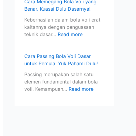
g
n
D
S
Y
Cara Memegang Bola Voli yang
a
g
u
t
u
Benar. Kuasai Dulu Dasarnya!
n
B
l
a
k
Keberhasilan dalam bola voli erat
J
e
u
n
P
kaitannya dengan penguasaan
e
n
D
d
a
teknik dasar…
Read more
n
a
a
a
h
i
r
s
r
a
s
.
a
I
m
Cara Passing Bola Voli Dasar
I
P
r
n
i
untuk Pemula. Yuk Pahami Dulu!
k
e
n
t
D
a
l
y
e
u
Passing merupakan salah satu
n
a
a
r
l
elemen fundamental dalam bola
j
!
n
u
voli. Kemampuan…
Read more
a
a
!
r
s
i
i
!
o
n
a