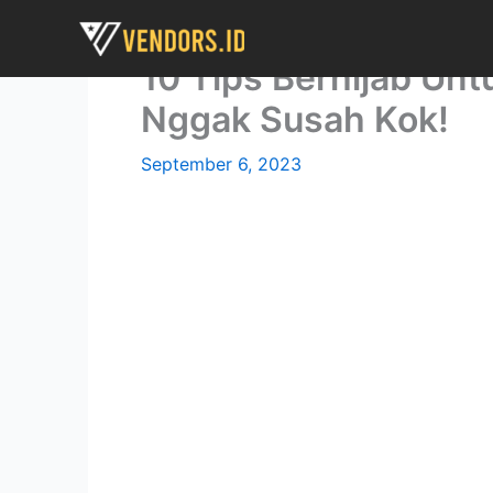
Skip
to
10 Tips Berhijab Un
content
Nggak Susah Kok!
September 6, 2023