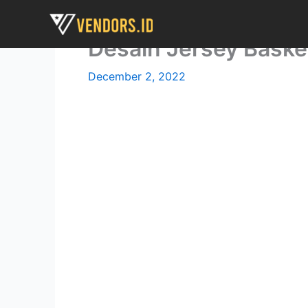
Skip
to
Desain Jersey Baske
content
December 2, 2022