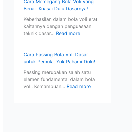
g
n
D
S
Y
Cara Memegang Bola Voli yang
a
g
u
t
u
Benar. Kuasai Dulu Dasarnya!
n
B
l
a
k
Keberhasilan dalam bola voli erat
J
e
u
n
P
kaitannya dengan penguasaan
e
n
D
d
a
teknik dasar…
Read more
n
a
a
a
h
i
r
s
r
a
s
.
a
I
m
Cara Passing Bola Voli Dasar
I
P
r
n
i
untuk Pemula. Yuk Pahami Dulu!
k
e
n
t
D
a
l
y
e
u
Passing merupakan salah satu
n
a
a
r
l
elemen fundamental dalam bola
j
!
n
u
voli. Kemampuan…
Read more
a
a
!
r
s
i
i
!
o
n
a