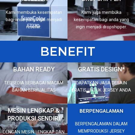
Kami membuka kesempatan
Kami juga membuka
bagi anda yang ingin menjadi
kesempatan bagi anda yang
reseller.
ingin menjadi dropshipper.
BENEFIT
BAHAN READY
GRATIS DESIGN*
TERSEDIA BERBAGAI MACAM
DAPATKAN JASA DESAIN
BAHAN BERKUALITAS
GRATIS UNTUK JERSEY ANDA
MESIN LENGKAP &
BERPENGALAMAN
PRODUKSI SENDIRI
BERPENGALAMAN DALAM
MEMPRODUKSI JERSEY
DENGAN MESIN LENGKAP DAN