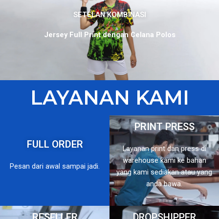
SETELAN KOMBINASI
Jersey Full Print dengan Celana Polos
LAYANAN KAMI
PRINT PRESS
FULL ORDER
Layanan print dan press di
warehouse kami ke bahan
Pesan dari awal sampai jadi.
yang kami sediakan atau yang
anda bawa.
RESELLER
DROPSHIPPER