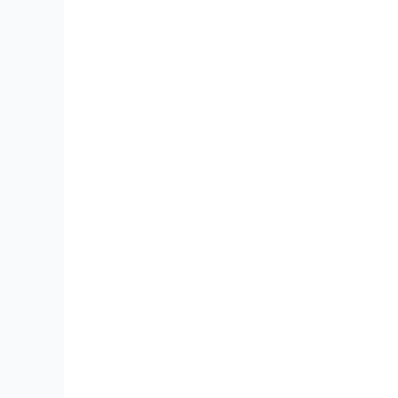
Bertambah!