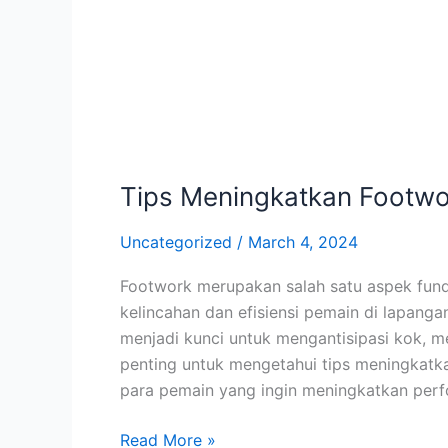
Tips Meningkatkan Footwor
Uncategorized
/
March 4, 2024
Footwork merupakan salah satu aspek fu
kelincahan dan efisiensi pemain di lapan
menjadi kunci untuk mengantisipasi kok, me
penting untuk mengetahui tips meningkatk
para pemain yang ingin meningkatkan per
Read More »