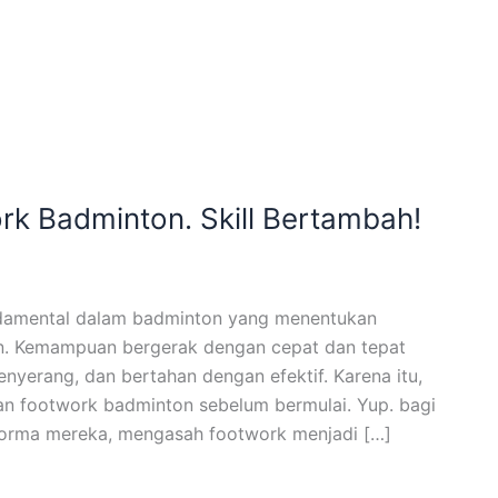
k Badminton. Skill Bertambah!
ndamental dalam badminton yang menentukan
gan. Kemampuan bergerak dengan cepat dan tepat
nyerang, dan bertahan dengan efektif. Karena itu,
an footwork badminton sebelum bermulai. Yup. bagi
forma mereka, mengasah footwork menjadi […]