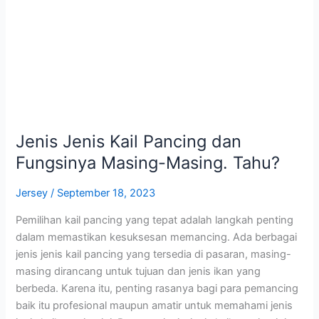
Jenis Jenis Kail Pancing dan
Fungsinya Masing-Masing. Tahu?
Jersey
/
September 18, 2023
Pemilihan kail pancing yang tepat adalah langkah penting
dalam memastikan kesuksesan memancing. Ada berbagai
jenis jenis kail pancing yang tersedia di pasaran, masing-
masing dirancang untuk tujuan dan jenis ikan yang
berbeda. Karena itu, penting rasanya bagi para pemancing
baik itu profesional maupun amatir untuk memahami jenis