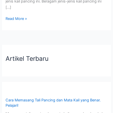
jenis kail pancing ini. Beragam jenis-jenis kail pancing ini
[…]
Read More »
Artikel Terbaru
Cara Memasang Tali Pancing dan Mata Kail yang Benar.
Pelajari!